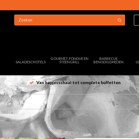
GOURMET, FONDUE EN
BARBECUE
SALADESCHOTELS
STEENGRILL
BENODIGDHEDEN
G
Van hapjesschaal tot complete buffetten