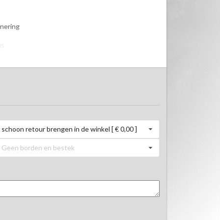
nering

s

.
schoon retour brengen in de winkel [ € 0,00 ]
Geen borden en bestek