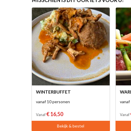
MISSCHIEN IS DIT OOK IETS VOOR U?
WINTERBUFFET
WARM
vanaf 10 personen
vanaf
€ 16,50
Vanaf
Vanaf
Bekijk & bestel