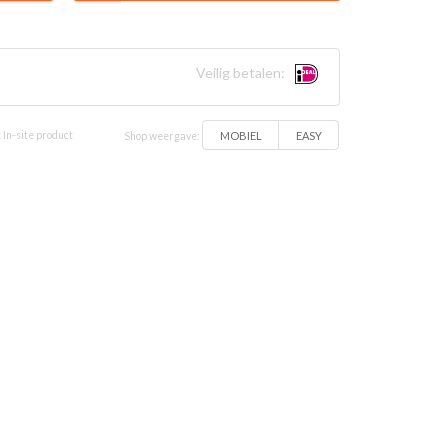
Veilig betalen:
MOBIEL
EASY
 In-site product
Shop weergave: