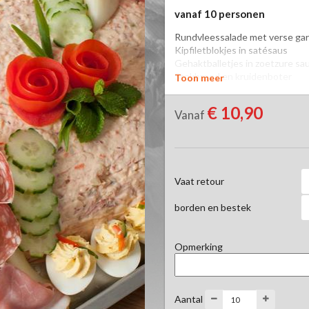
vanaf 10 personen
Rundvleessalade met verse gar
Kipfiletblokjes in satésaus

Gehaktballetjes in zoetzure sau
Stokbrood en kruidenboter

Toon meer
te bestellen vanaf 10 personen
€ 10,90
Vanaf
Vaat retour
borden en bestek
Opmerking
Aantal