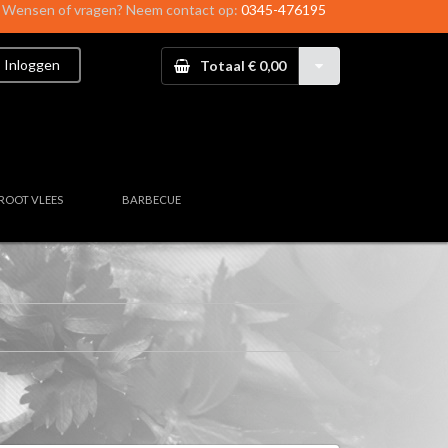
Wensen of vragen? Neem contact op:
0345-476195
Inloggen
Totaal € 0,00
ROOT VLEES
BARBECUE