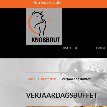
← Naar onze website
BUFFETTEN
HAPJES
Home
Buffetten
Verjaardagsbuffet
VERJAARDAGSBUFFET