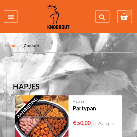
0
Home
Zoeken
HAPJES
AANBIEDING
Hapjes
Partypan
€ 50,00
per 75 hapjes