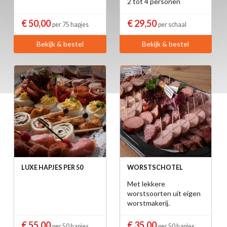
2 tot 4 personen
€ 50,00
€ 29,50
per 75 hapjes
per schaal
Bekijk & bestel
Bekijk & bestel
LUXE HAPJES PER 50
WORSTSCHOTEL
Met lekkere
worstsoorten uit eigen
worstmakerij.
€ 55,00
€ 35,00
per 50 hapjes
per 50 hapjes