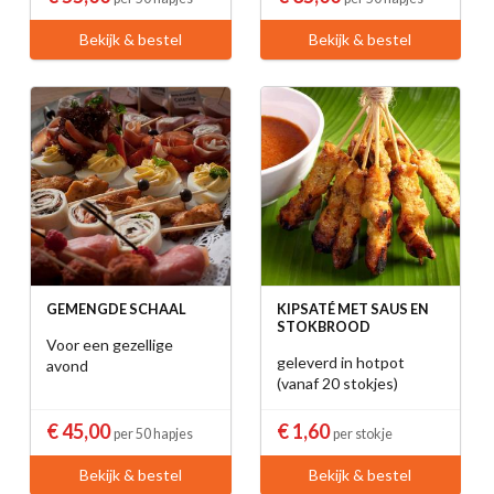
Bekijk & bestel
Bekijk & bestel
GEMENGDE SCHAAL
KIPSATÉ MET SAUS EN
STOKBROOD
Voor een gezellige
geleverd in hotpot
avond
(vanaf 20 stokjes)
€ 45,00
€ 1,60
per 50 hapjes
per stokje
Bekijk & bestel
Bekijk & bestel