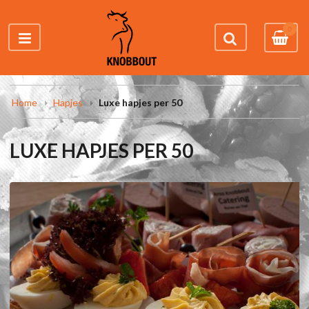
0
Home
Hapjes
Luxe hapjes per 50
LUXE HAPJES PER 50