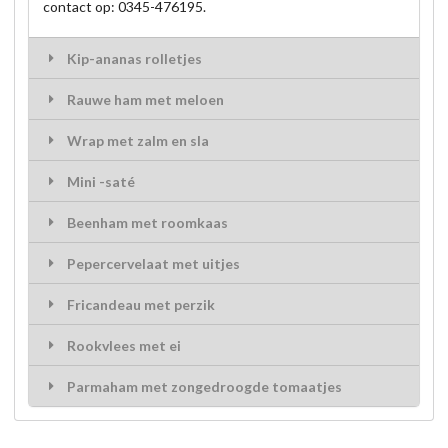
contact op: 0345-476195.
Kip-ananas rolletjes
Rauwe ham met meloen
Wrap met zalm en sla
Mini -saté
Beenham met roomkaas
Pepercervelaat met uitjes
Fricandeau met perzik
Rookvlees met ei
Parmaham met zongedroogde tomaatjes