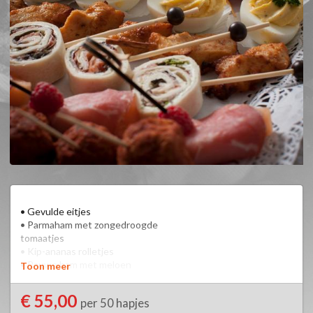
• Gevulde eitjes

• Parmaham met zongedroogde

tomaatjes

• Kip-ananas rolletjes

• Rauwe ham met meloen

Toon meer
• Wrap met zalm en sla

• Mini-saté

€ 55,00
per 50 hapjes
• Beenham met roomkaas
