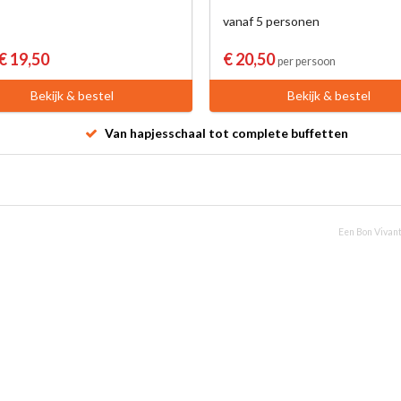
vanaf 5 personen
€ 19,50
€ 20,50
per persoon
Bekijk & bestel
Bekijk & bestel
Van hapjesschaal tot complete buffetten
Een Bon Vivant