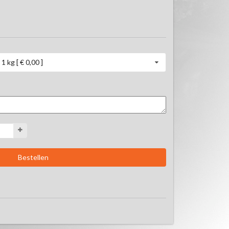
1 kg [ € 0,00 ]