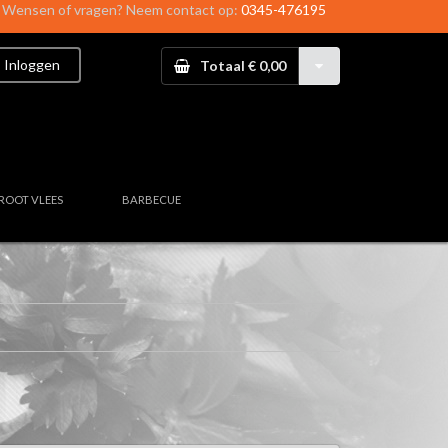
Wensen of vragen? Neem contact op:
0345-476195
Inloggen
Totaal € 0,00
ROOT VLEES
BARBECUE