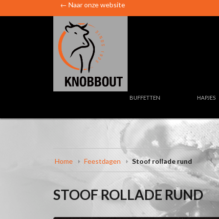
← Naar onze website
BUFFETTEN
HAPJES
Home
Feestdagen
Stoof rollade rund
STOOF ROLLADE RUND