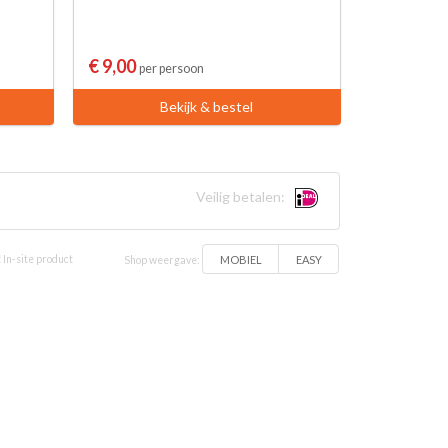
€ 9,00
per persoon
Bekijk & bestel
Veilig betalen:
MOBIEL
EASY
 In-site product
Shop weergave: