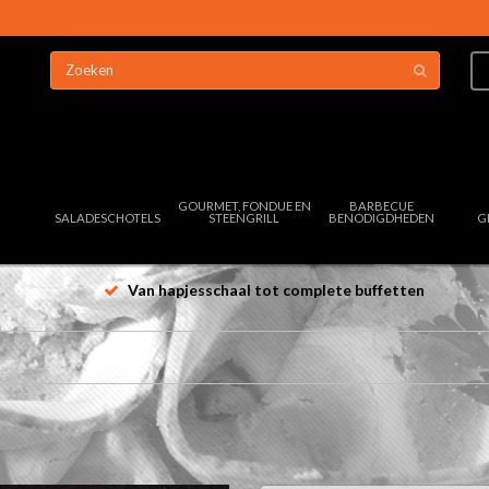
GOURMET, FONDUE EN
BARBECUE
SALADESCHOTELS
STEENGRILL
BENODIGDHEDEN
G
Van hapjesschaal tot complete buffetten