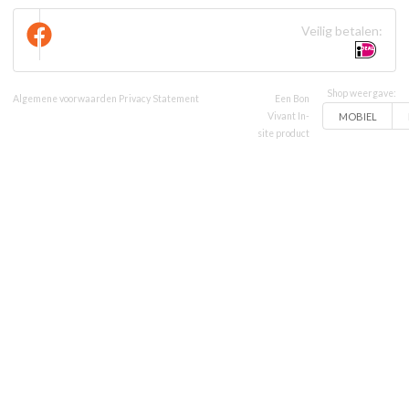
Veilig betalen:
Shop weergave:
Algemene voorwaarden
Privacy Statement
Een Bon
MOBIEL
Vivant In-
site product