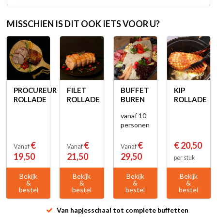
MISSCHIEN IS DIT OOK IETS VOOR U?
PROCUREUR
FILET
BUFFET
KIP
ROLLADE
ROLLADE
BUREN
ROLLADE
vanaf 10
personen
€
€
€
€ 20,50
Vanaf
Vanaf
Vanaf
19,50
21,50
29,50
per stuk
Bekijk
Bekijk
Bekijk
Bekijk
&
&
&
&
bestel
bestel
bestel
bestel
Van hapjesschaal tot complete buffetten