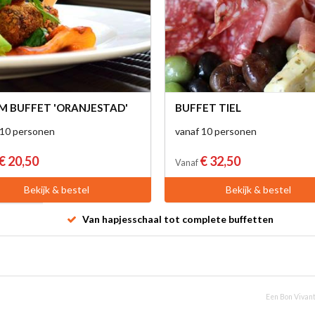
 BUFFET 'ORANJESTAD'
BUFFET TIEL
 10 personen
vanaf 10 personen
€ 20,50
€ 32,50
Vanaf
Bekijk & bestel
Bekijk & bestel
Van hapjesschaal tot complete buffetten
Een Bon Vivant