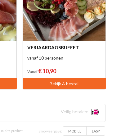
VERJAARDAGSBUFFET
vanaf 10 personen
€ 10,90
Vanaf
Bekijk & bestel
Veilig betalen:
MOBIEL
EASY
 In-site product
Shop weergave: