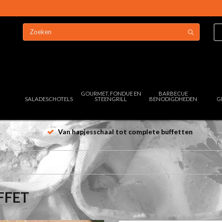
GOURMET, FONDUE EN
BARBECUE
SALADESCHOTELS
STEENGRILL
BENODIGDHEDEN
G
Van hapjesschaal tot complete buffetten
FFET