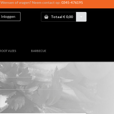
Wensen of vragen? Neem contact op:
0345-476195
Inloggen
Totaal € 0,00
ROOT VLEES
BARBECUE