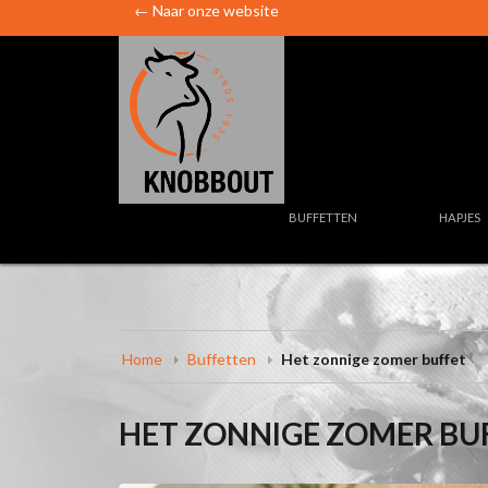
← Naar onze website
BUFFETTEN
HAPJES
Home
Buffetten
Het zonnige zomer buffet
HET ZONNIGE ZOMER BU